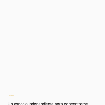
Un espacio para crear y trabajar.
Un espacio independiente para concentrarse,