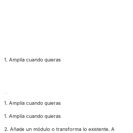
1. Amplía cuando quieras
Elige tu base
1. Amplía cuando quieras
1. Amplía cuando quieras
2. Añade un módulo o transforma lo existente. A