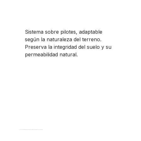
Bajo impacto en el
suelo
Sistema sobre pilotes, adaptable
según la naturaleza del terreno.
Preserva la integridad del suelo y su
permeabilidad natural.
Menos desechos
La construcción en taller permite optimizar el uso de materiales y reducir el impacto ambiental frente a una construcción tradicional