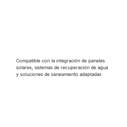
Posibilidad de
autonomía
Compatible con la integración de paneles
solares, sistemas de recuperación de agua
y soluciones de saneamiento adaptadas
Nos acompañan