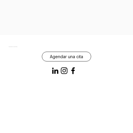
Halé, tu casa evolutiva comienza auí
Agendar una cita