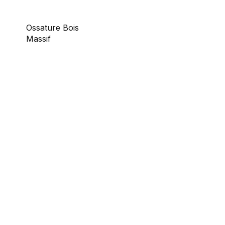
Ossature Bois
Massif
Bois français, résistance exceptionnelle, structure
parfaitement adaptée à la construction modulaire.
Santé : Matériaux éco-responsables et
colles sans solvants.