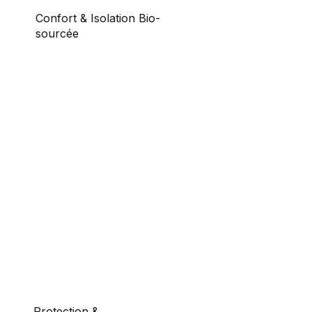
Confort & Isolation Bio-
sourcée
Structure performante : Murs de 20 à 25 cm
avec bardage durable et écologique,
garantissant une isolation thermique et
acoustique optimale.
Régulation naturelle : Une conception qui
régule l'humidité de l'air ambiant pour un
confort intérieur sain en toute saison.
Protection &