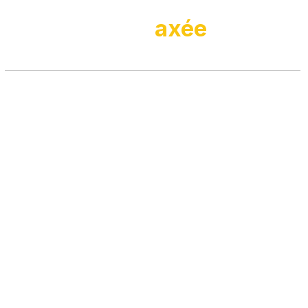
Une conception
technique
axée
sur
la qualité