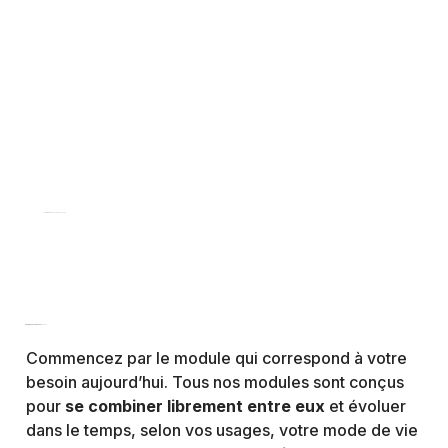
Votre maison évolue avec vous
Une architecture pensée pour
grandir étape par étape
Commencez par le module qui correspond à votre
besoin aujourd’hui. Tous nos modules sont conçus
pour
se combiner librement entre eux
et évoluer
dans le temps, selon vos usages, votre mode de vie