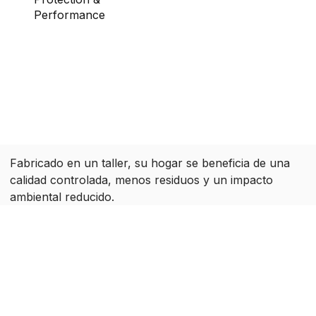
Performance
Toiture en membrane EPDM pour une
protection durable et une résistance aux
intempéries.
Système pare-vapeur haute performance
pour optimiser les flux d'air, éliminer la
condensation et protéger votre santé.
Fabricado en un taller, su hogar se beneficia de una
calidad controlada, menos residuos y un impacto
ambiental reducido.