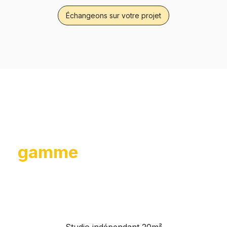
Échangeons sur votre projet
Découvrez notre
gamme
d’habitats
évolutifs
Studio indépendant 20m²