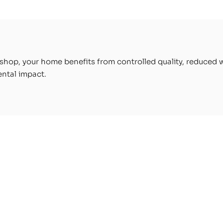
haute performance po
 : Matériaux éco-
optimiser les flux d'air,
nsables et colles sans
éliminer la condensatio
nts.
protéger votre santé.
kshop, your home benefits from controlled quality, reduced 
ntal impact.