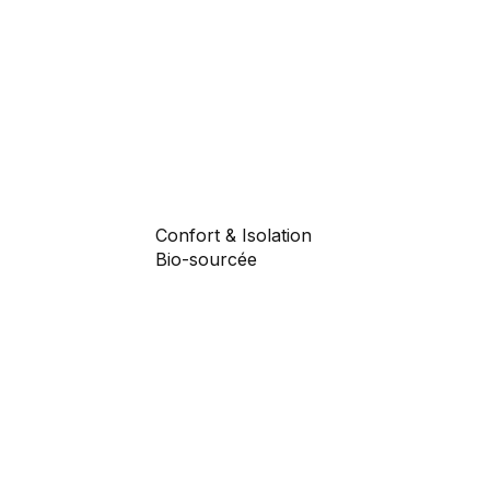
Confort & Isolation
Bio-sourcée
Structure performante :
Murs de 20 à 25 cm avec
bardage durable et
écologique, garantissant
tion
une isolation thermique et
nce
acoustique optimale.
Régulation naturelle : Une