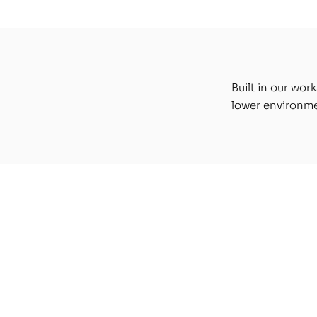
Santé
respo
solva
Built in our wor
lower environme