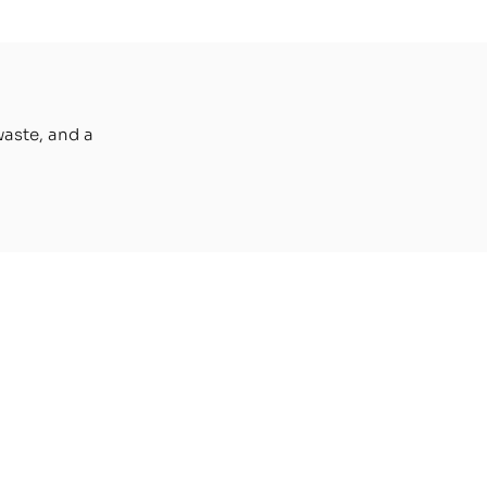
conception qui régule
ur
l'humidité de l'air ambiant
pour un confort intérieur
n et
sain en toute saison.
waste, and a