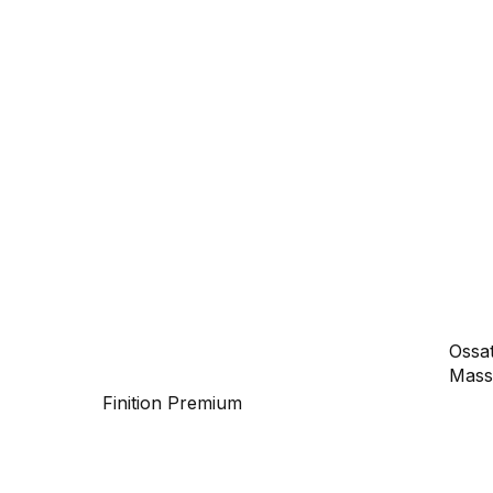
Ossat
Mass
Finition Premium
Bois f
except
parfa
constr