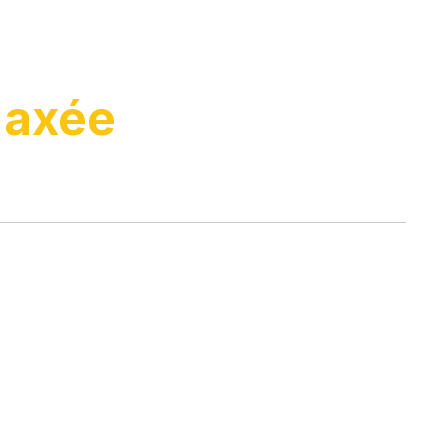
e
axée