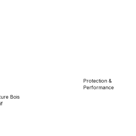
Protection &
Performance
ure Bois
Toiture en membrane
if
EPDM pour une protec
durable et une résista
rançais, résistance
ionnelle, structure
aux intempéries.
itement adaptée à la
Système pare-vapeur
uction modulaire.